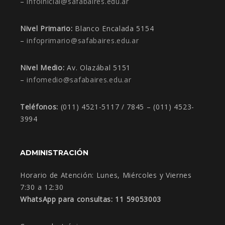
–
infoinicial@safabaires.edu.ar
Nivel Primario:
Blanco Encalada 5154
–
infoprimario@safabaires.edu.ar
Nivel Medio:
Av. Olazábal 5151
–
infomedio@safabaires.edu.ar
Teléfonos:
(011) 4521-5117 / 7845 – (011) 4523-
3994
ADMINISTRACIÓN
Horario de Atención:
Lunes, Miércoles y Viernes
7:30 a 12:30
WhatsApp para consultas: 11 59053003