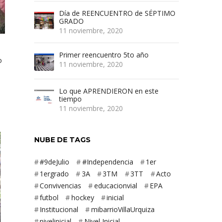
Día de REENCUENTRO de SÉPTIMO
GRADO
11 noviembre, 2020
Primer reencuentro 5to año
o
11 noviembre, 2020
Lo que APRENDIERON en este
tiempo
11 noviembre, 2020
NUBE DE TAGS
#9deJulio
#Independencia
1er
1ergrado
3A
3TM
3TT
Acto
Convivencias
educacionvial
EPA
futbol
hockey
inicial
Institucional
mibarrioVillaUrquiza
nivelinicial
Nivel Inicial