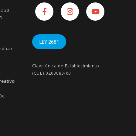
Facebook
Instagram
YouTube
12:30
11
LEY 2681
edu.
ar
Clave única de Establecimiento
(CUE) 0200083-00
reativo
Del
–