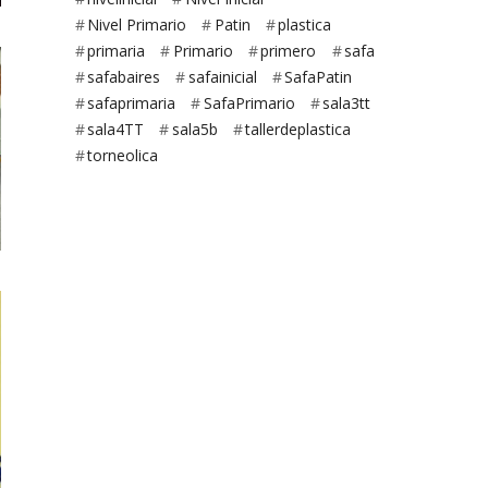
Nivel Primario
Patin
plastica
primaria
Primario
primero
safa
safabaires
safainicial
SafaPatin
safaprimaria
SafaPrimario
sala3tt
sala4TT
sala5b
tallerdeplastica
torneolica