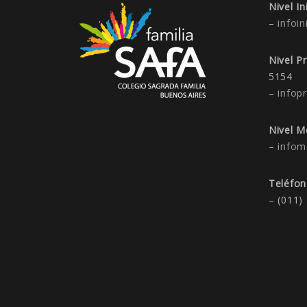
Nivel Ini
–
infoin
Nivel P
5154
–
infop
Nivel M
–
infom
Teléfo
– (011)