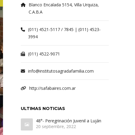
Blanco Encalada 5154, Villa Urquiza,
C.A.B.A
(011) 4521-5117 / 7845 | (011) 4523-
3994
(011) 4522-9071
info@institutosagradafamilia.com
http://safabaires.com.ar
ULTIMAS NOTICIAS
48°- Peregrinación Juvenil a Luján
20 septiembre, 2022