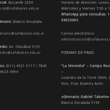
cial:
Bucarelli 2259
Horario de Atención:
Lunes,
icial@safabaires.edu.ar
Miércoles y Viernes 7:30 a 
WhatsApp para consultas: 
59053003
rimario:
Blanco Encalada
rimario@safabaires.edu.ar
Correo electrónico:
administracion@safabaires.
edio:
Av. Olazábal 5151
edio@safabaires.edu.ar
FORMAS DE PAGO
nos:
(011) 4521-5117 / 7845
“La Morenita” – Campo Rec
 4523-3994
–
Lisandro de la Torre 5000, 
Viso, Pcia. Buenos Aires
«Gimnasio Gabriel Taborin»
Blanco Encalada 5159