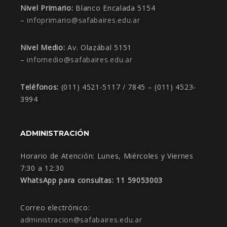
Nivel Primario:
Blanco Encalada 5154
–
infoprimario@safabaires.edu.ar
Nivel Medio:
Av. Olazábal 5151
–
infomedio@safabaires.edu.ar
Teléfonos:
(011) 4521-5117 / 7845 – (011) 4523-
3994
ADMINISTRACIÓN
Horario de Atención:
Lunes, Miércoles y Viernes
7:30 a 12:30
WhatsApp para consultas: 11 59053003
Correo electrónico:
administracion@safabaires.edu.
ar