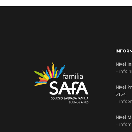
INFOR
Nivel Ini
–
infoin
Nivel P
5154
–
infop
Nivel M
–
infom