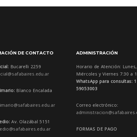
MACIÓN DE CONTACTO
ADMINISTRACIÓN
cial:
Bucarelli 2259
Horario de Atención:
Lunes,
icial@safabaires.edu.ar
Miércoles y Viernes 7:30 a 
WhatsApp para consultas: 
59053003
rimario:
Blanco Encalada
rimario@safabaires.edu.ar
Correo electrónico:
administracion@safabaires.
edio:
Av. Olazábal 5151
edio@safabaires.edu.ar
FORMAS DE PAGO